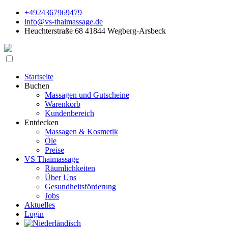
+4924367969479
info@vs-thaimassage.de
Heuchterstraße 68 41844 Wegberg-Arsbeck
Startseite
Buchen
Massagen und Gutscheine
Warenkorb
Kundenbereich
Entdecken
Massagen & Kosmetik
Öle
Preise
VS Thaimassage
Räumlichkeiten
Über Uns
Gesundheitsförderung
Jobs
Aktuelles
Login