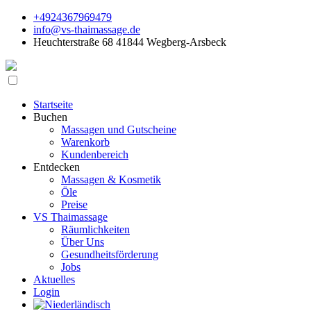
+4924367969479
info@vs-thaimassage.de
Heuchterstraße 68 41844 Wegberg-Arsbeck
Startseite
Buchen
Massagen und Gutscheine
Warenkorb
Kundenbereich
Entdecken
Massagen & Kosmetik
Öle
Preise
VS Thaimassage
Räumlichkeiten
Über Uns
Gesundheitsförderung
Jobs
Aktuelles
Login