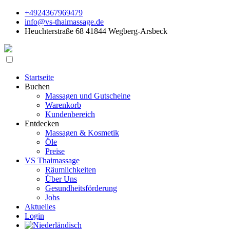
+4924367969479
info@vs-thaimassage.de
Heuchterstraße 68 41844 Wegberg-Arsbeck
Startseite
Buchen
Massagen und Gutscheine
Warenkorb
Kundenbereich
Entdecken
Massagen & Kosmetik
Öle
Preise
VS Thaimassage
Räumlichkeiten
Über Uns
Gesundheitsförderung
Jobs
Aktuelles
Login