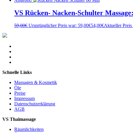
Angebot!
VS Rücken- Nacken-Schulter Massage
59,00
€
Ursprünglicher Preis war: 59,00€
54,00
€
Aktueller Preis 
Schnelle Links
Massagen & Kosmetik
Öle
Preise
Impressum
Datenschutzerklärung
AGB
VS Thaimassage
Räumlichkeiten