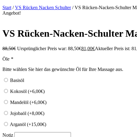
Start
/
VS Rücken Nacken Schulter
/ VS Rücken-Nacken-Schulter Ma
Angebot!
VS Rücken-Nacken-Schulter Ma
88,50
€
Ursprünglicher Preis war: 88,50€
81,00
€
Aktueller Preis ist: 81
Öle
*
Bitte wählen Sie hier das gewünschte Öl für Ihre Massage aus.
Basisöl
Kokosöl (+
6,00
€
)
Mandelöl (+
6,00
€
)
Jojobaöl (+
8,00
€
)
Arganöl (+
15,00
€
)
Notiz