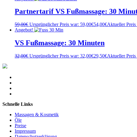
Partnertarif VS Fußmassage: 30 Minu
59,00
€
Ursprünglicher Preis war: 59,00€
54,00
€
Aktueller Preis 
Angebot!
VS Fußmassage: 30 Minuten
32,00
€
Ursprünglicher Preis war: 32,00€
29,50
€
Aktueller Preis 
Schnelle Links
Massagen & Kosmetik
Öle
Preise
Impressum
Datenschutzerklärung