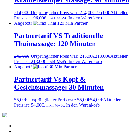
Kräuterstempel Massage: 90 Minuten
214,00
€
Ursprünglicher Preis war: 214,00€
196,00
€
Aktueller
Preis ist: 196,00€.
In den Warenkorb
inkl. MwSt.
Angebot!
Partnertarif VS Traditionelle
Thaimassage: 120 Minuten
245,00
€
Ursprünglicher Preis war: 245,00€
213,00
€
Aktueller
Preis ist: 213,00€.
In den Warenkorb
inkl. MwSt.
Angebot!
Partnertarif Vs Kopf &
Gesichtsmassage: 30 Minuten
55,00
€
Ursprünglicher Preis war: 55,00€
54,00
€
Aktueller
Preis ist: 54,00€.
In den Warenkorb
inkl. MwSt.