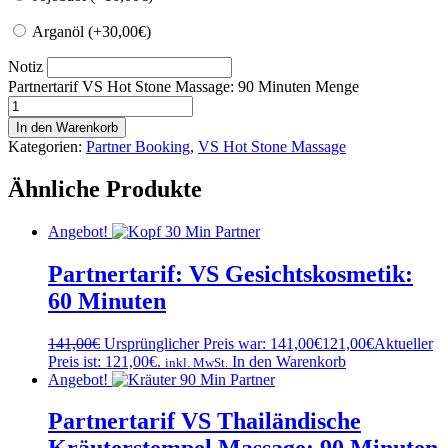
Arganöl (+
30,00
€
)
Notiz
Partnertarif VS Hot Stone Massage: 90 Minuten Menge
In den Warenkorb
Kategorien:
Partner Booking
,
VS Hot Stone Massage
Ähnliche Produkte
Angebot!
Partnertarif: VS Gesichtskosmetik:
60 Minuten
141,00
€
Ursprünglicher Preis war: 141,00€
121,00
€
Aktueller
Preis ist: 121,00€.
In den Warenkorb
inkl. MwSt.
Angebot!
Partnertarif VS Thailändische