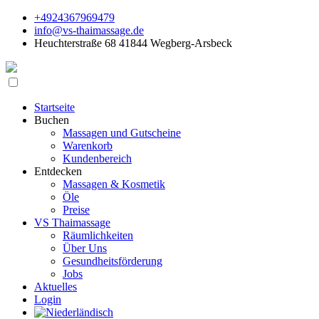
+4924367969479
info@vs-thaimassage.de
Heuchterstraße 68 41844 Wegberg-Arsbeck
Startseite
Buchen
Massagen und Gutscheine
Warenkorb
Kundenbereich
Entdecken
Massagen & Kosmetik
Öle
Preise
VS Thaimassage
Räumlichkeiten
Über Uns
Gesundheitsförderung
Jobs
Aktuelles
Login