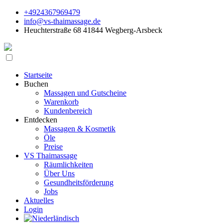
+4924367969479
info@vs-thaimassage.de
Heuchterstraße 68 41844 Wegberg-Arsbeck
Startseite
Buchen
Massagen und Gutscheine
Warenkorb
Kundenbereich
Entdecken
Massagen & Kosmetik
Öle
Preise
VS Thaimassage
Räumlichkeiten
Über Uns
Gesundheitsförderung
Jobs
Aktuelles
Login