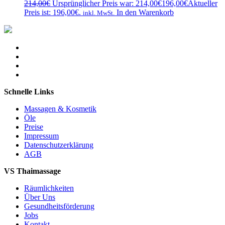
214,00
€
Ursprünglicher Preis war: 214,00€
196,00
€
Aktueller
Preis ist: 196,00€.
In den Warenkorb
inkl. MwSt.
Schnelle Links
Massagen & Kosmetik
Öle
Preise
Impressum
Datenschutzerklärung
AGB
VS Thaimassage
Räumlichkeiten
Über Uns
Gesundheitsförderung
Jobs
Kontakt