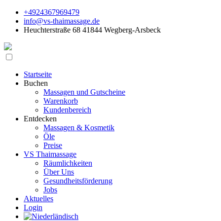
+4924367969479
info@vs-thaimassage.de
Heuchterstraße 68 41844 Wegberg-Arsbeck
Startseite
Buchen
Massagen und Gutscheine
Warenkorb
Kundenbereich
Entdecken
Massagen & Kosmetik
Öle
Preise
VS Thaimassage
Räumlichkeiten
Über Uns
Gesundheitsförderung
Jobs
Aktuelles
Login