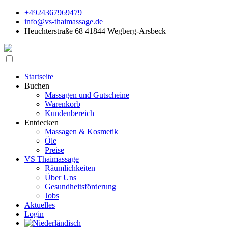
+4924367969479
info@vs-thaimassage.de
Heuchterstraße 68 41844 Wegberg-Arsbeck
Startseite
Buchen
Massagen und Gutscheine
Warenkorb
Kundenbereich
Entdecken
Massagen & Kosmetik
Öle
Preise
VS Thaimassage
Räumlichkeiten
Über Uns
Gesundheitsförderung
Jobs
Aktuelles
Login