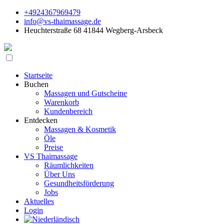
+4924367969479
info@vs-thaimassage.de
Heuchterstraße 68 41844 Wegberg-Arsbeck
Startseite
Buchen
Massagen und Gutscheine
Warenkorb
Kundenbereich
Entdecken
Massagen & Kosmetik
Öle
Preise
VS Thaimassage
Räumlichkeiten
Über Uns
Gesundheitsförderung
Jobs
Aktuelles
Login