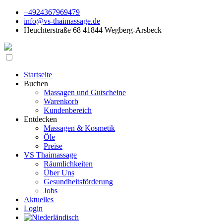
+4924367969479
info@vs-thaimassage.de
Heuchterstraße 68 41844 Wegberg-Arsbeck
Startseite
Buchen
Massagen und Gutscheine
Warenkorb
Kundenbereich
Entdecken
Massagen & Kosmetik
Öle
Preise
VS Thaimassage
Räumlichkeiten
Über Uns
Gesundheitsförderung
Jobs
Aktuelles
Login