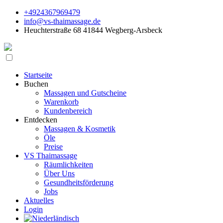
+4924367969479
info@vs-thaimassage.de
Heuchterstraße 68 41844 Wegberg-Arsbeck
Startseite
Buchen
Massagen und Gutscheine
Warenkorb
Kundenbereich
Entdecken
Massagen & Kosmetik
Öle
Preise
VS Thaimassage
Räumlichkeiten
Über Uns
Gesundheitsförderung
Jobs
Aktuelles
Login