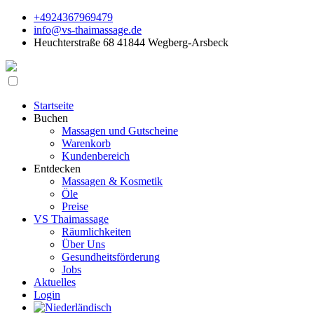
+4924367969479
info@vs-thaimassage.de
Heuchterstraße 68 41844 Wegberg-Arsbeck
Startseite
Buchen
Massagen und Gutscheine
Warenkorb
Kundenbereich
Entdecken
Massagen & Kosmetik
Öle
Preise
VS Thaimassage
Räumlichkeiten
Über Uns
Gesundheitsförderung
Jobs
Aktuelles
Login