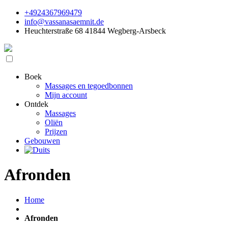
+4924367969479
info@vassanasaemnit.de
Heuchterstraße 68 41844 Wegberg-Arsbeck
Boek
Massages en tegoedbonnen
Mijn account
Ontdek
Massages
Oliën
Prijzen
Gebouwen
Afronden
Home
Afronden